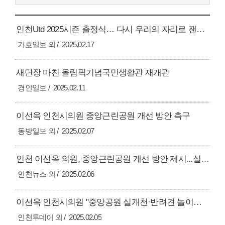
인천Utd 2025시즌 출정식… 다시 우리의 자리로 잰걸음
기호일보 외
2025.02.17
새단장 마친 올림픽기념국민생활관 재개관
경인일보
2025.02.11
이선옥 인천시의원 중앙근린공원 개선 방안 촉구
동방일보 외
2025.02.07
인천 이선옥 의원, 중앙근린공원 개선 방안 제시...실개천･황톳길･반려견놀이터 등
인천뉴스 외
2025.02.06
이선옥 인천시의원 "중앙공원 실개천·반려견 놀이터 설치해야"
인천투데이 외
2025.02.05