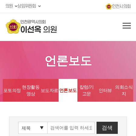
의원
상임위원회
인천시의회
인천광역시의회
이선옥
의원
언론보도
현장활동
칼럼/기
의회소식
포토의정
보도자료
언론보도
인터뷰
영상
고문
지