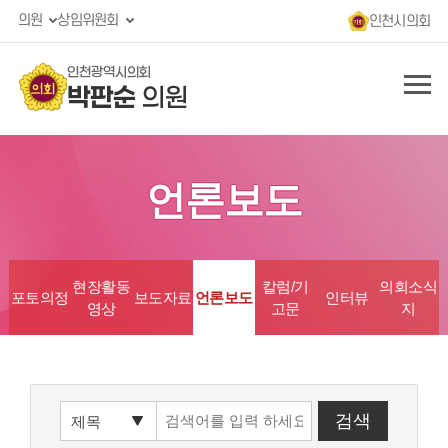
의원
상임위원회
인천시의회
인천광역시의회
박판순
의원
언론보도
현장활동
칼럼/기
의회소식
포토의정
보도자료
언론보도
인터뷰
영상
고문
지