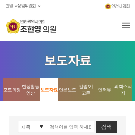
의원
상임위원회
인천시의회
인천광역시의회
조현영
의원
보도자료
현장활동
칼럼/기
의회소식
포토의정
보도자료
언론보도
인터뷰
영상
고문
지