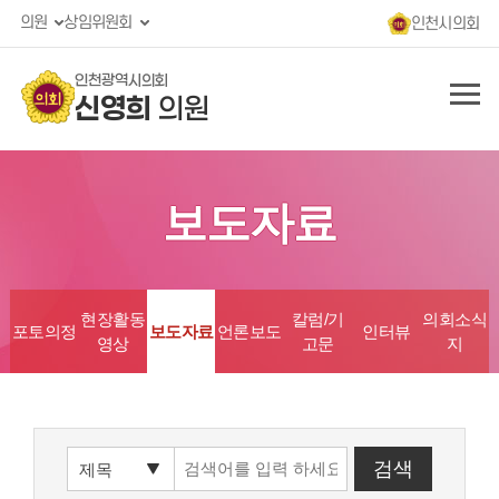
의원
상임위원회
인천시의회
인천광역시의회
신영희
의원
보도자료
현장활동
칼럼/기
의회소식
포토의정
보도자료
언론보도
인터뷰
영상
고문
지