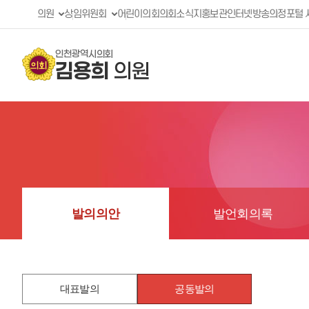
의원
상임위원회
어린이의회
의회소식지
홍보관
인터넷방송
의정포털 
인천광역시의회
김용희
의원
발의의안
발언회의록
대표발의
공동발의