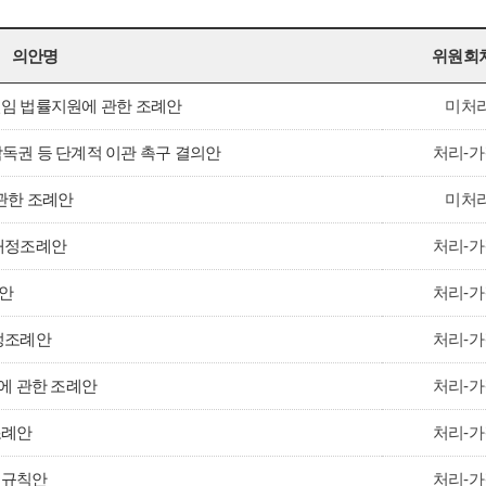
의안명
위원회
임 법률지원에 관한 조례안
미처리
독권 등 단계적 이관 촉구 결의안
처리-가
관한 조례안
미처리
개정조례안
처리-가
안
처리-가
정조례안
처리-가
에 관한 조례안
처리-가
조례안
처리-가
정규칙안
처리-가