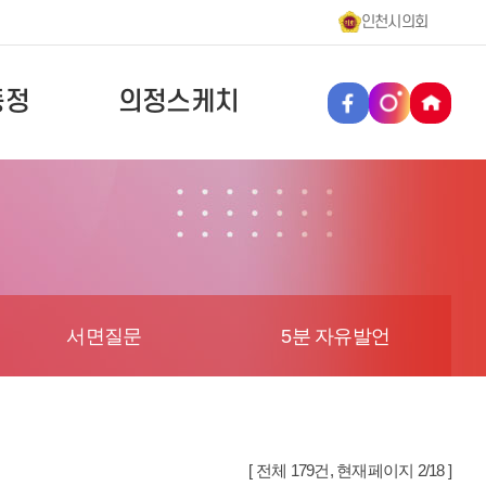
인천시의회
동정
의정스케치
서면질문
5분 자유발언
[ 전체 179건, 현재페이지 2/18 ]