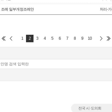
원 조례 일부개정조례안
처리-가
1
2
3
4
5
6
7
8
9
10
전국 시·도의회