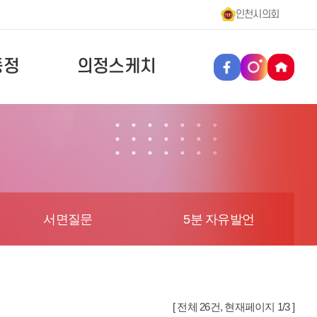
인천시의회
동정
의정스케치
서면질문
5분 자유발언
[ 전체 26건, 현재페이지 1/3 ]