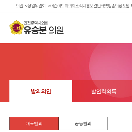
의원
상임위원회
어린이의회
의회소식지
홍보관
인터넷방송
의정포털 
인천광역시의회
유승분
의원
발의의안
발언회의록
대표발의
공동발의