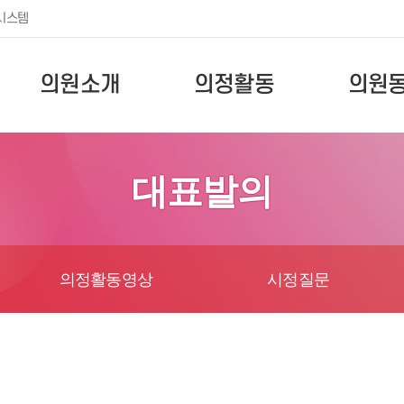
시스템
의원소개
의정활동
의원
대표발의
의정활동영상
시정질문