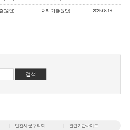
결(원안)
처리-가결(원안)
2025.08.19
인천시 군구의회
관련기관사이트