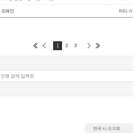
 조례안
처리-가
1
2
3
전국 시·도의회