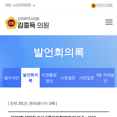
의원
상임위원회
인천시의회
인천광역시의회
김종득
의원
발언회의록
발언회의
의정활동
5분 자유발
발의의안
시정질문
서면질문
록
영상
언
[ 전체 391건, 현재페이지 1/40 ]