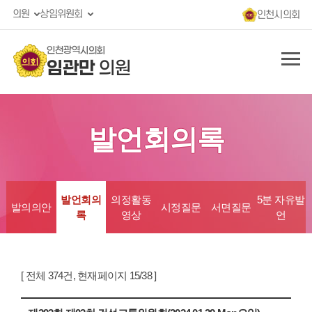
의원
상임위원회
인천시의회
인천광역시의회
임관만
의원
발언회의록
발언회의
의정활동
5분 자유발
발의의안
시정질문
서면질문
록
영상
언
[ 전체 374건, 현재페이지 15/38 ]