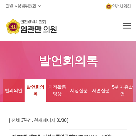
의원
상임위원회
인천시의회
인천광역시의회
임관만
의원
발언회의록
발언회의
의정활동
5분 자유발
발의의안
시정질문
서면질문
록
영상
언
[ 전체 374건, 현재페이지 31/38 ]