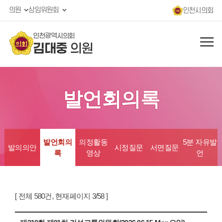
의원
상임위원회
인천시의회
인천광역시의회
김대중
의원
발언회의록
발언회의
의정활동
5분 자유발
발의의안
시정질문
서면질문
록
영상
언
[ 전체 580건, 현재페이지 3/58 ]