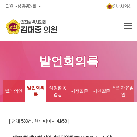
의원
상임위원회
인천시의회
인천광역시의회
김대중
의원
발언회의록
발언회의
의정활동
5분 자유발
발의의안
시정질문
서면질문
록
영상
언
[ 전체 580건, 현재페이지 41/58 ]