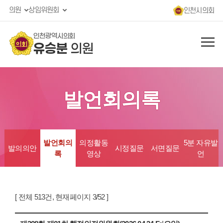
의원
상임위원회
인천시의회
인천광역시의회
유승분
의원
발언회의록
발언회의
의정활동
5분 자유발
발의의안
시정질문
서면질문
록
영상
언
[ 전체 513건, 현재페이지 3/52 ]