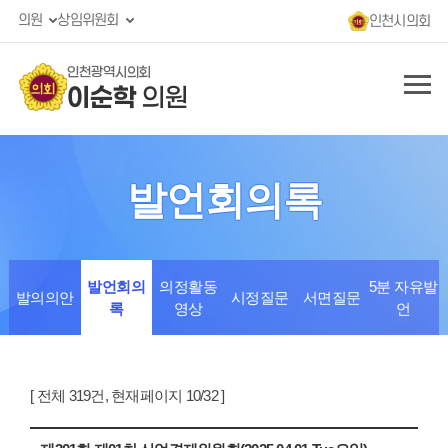
의원
상임위원회
인천시의회
인천광역시의회
이순학
의원
발언회의록
발언회의
의정활동
5분 자유발
발의의안
시정질문
서면질문
록
영상
언
[ 전체 319건, 현재페이지 10/32 ]