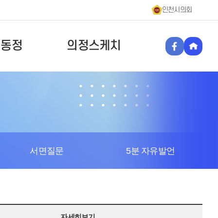
인천시의회
원동정
의정스케치
서면질문
5분 자유발언
자세히보기