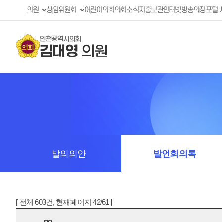
의원
상임위원회
어린이의회
의회소식지
홍보관
인터넷방송
의정포털 
인천광역시의회
김대영
의원
발의의안
발언회의록
[ 전체 603건, 현재페이지 42/61 ]
no