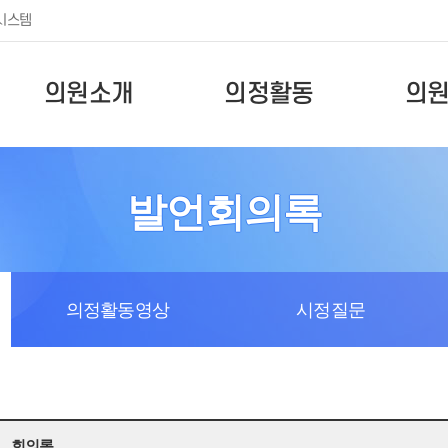
시스템
의원소개
의정활동
의
발언회의록
의정활동영상
시정질문
회의록