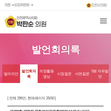
의원
상임위원회
인천시의회
인천광역시의회
박판순
의원
발언회의록
발언회의
의정활동
5분 자유발
발의의안
시정질문
서면질문
록
영상
언
[ 전체 299건, 현재페이지 25/30 ]