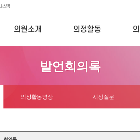
시스템
의원소개
의정활동
의
발언회의록
의정활동영상
시정질문
회의록