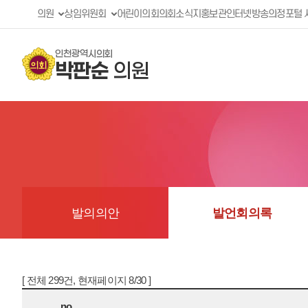
의원
상임위원회
어린이의회
의회소식지
홍보관
인터넷방송
의정포털 
인천광역시의회
박판순
의원
발의의안
발언회의록
[ 전체 299건, 현재페이지 8/30 ]
no