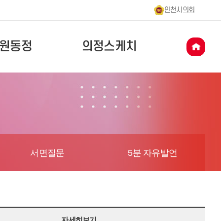
인천시의회
원동정
의정스케치
서면질문
5분 자유발언
자세히보기