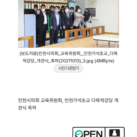
(보도자료)인천시의회_교육위원회,_인천가석초교_다목
적강당_개관식_축하(20211013)_3.jpg (4MByte)
사진 다운받기
인천시의회 교육위원회, 인천가석초교 다목적강당 개
관식 축하