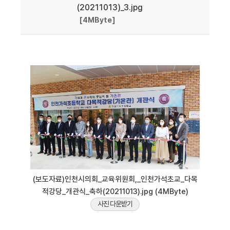
(20211013)_3.jpg
[4MByte]
(보도자료)인천시의회_교육위원회,_인천가석초교_다목
적강당_개관식_축하(20211013).jpg (4MByte)
사진 다운받기