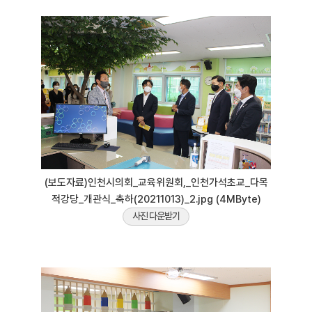
(보도자료)인천시의회_교육위원회,_인천가석초교_다목
적강당_개관식_축하(20211013)_2.jpg (4MByte)
사진 다운받기