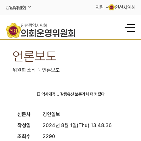
콘텐츠 바로가기
의원
인천시의회
상임위원회
인천광역시의회
의회운영위원회
언론보도
위원회 소식
언론보도
日 역사왜곡… 갈등유산 보존가치 더 커졌다
신문사
경인일보
작성일
2024년 8월 1일(Thu) 13:48:36
조회수
2290