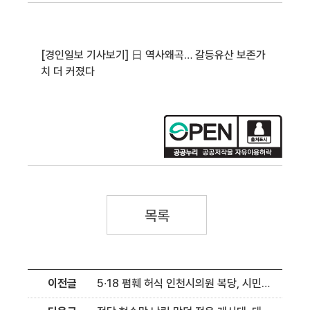
[경인일보 기사보기] 日 역사왜곡… 갈등유산 보존가
치 더 커졌다
목록
이전글
5∙18 폄훼 허식 인천시의원 복당, 시민단체 “복당 취소”vs국힘 인천시당 “합법∙공정 절차”