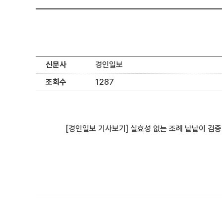
신문사
경인일보
조회수
1287
[경인일보 기사보기] 실효성 없는 조례 낱낱이 검