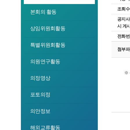
조회수
본회의 활동
공지사
시 게
상임위원회활동
전화번
특별위원회활동
첨부파
의원연구활동
※
의정영상
포토의정
의안정보
해외교류활동