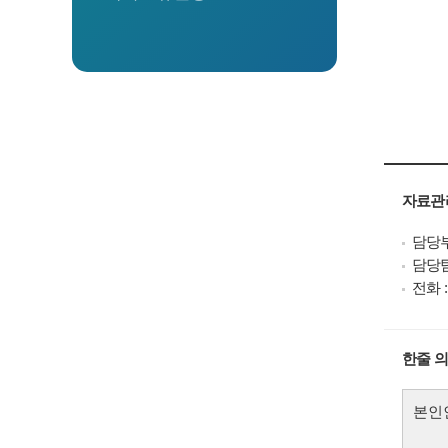
자료관
담당부
담당팀
전화 : 
한줄 