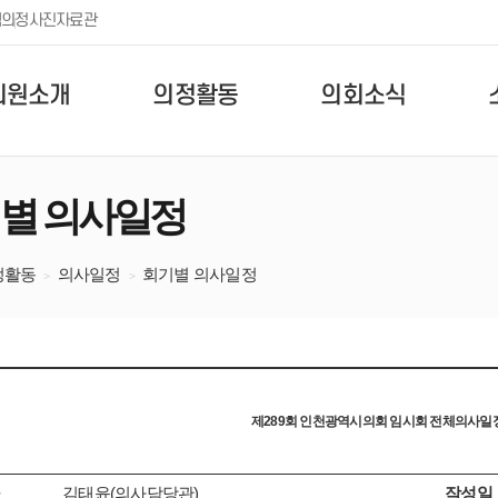
템
의정사진자료관
의원소개
의정활동
의회소식
별 의사일정
정활동
의사일정
회기별 의사일정
제289회 인천광역시의회 임시회 전체의사일정(9.
김태윤(의사담당관)
작성일