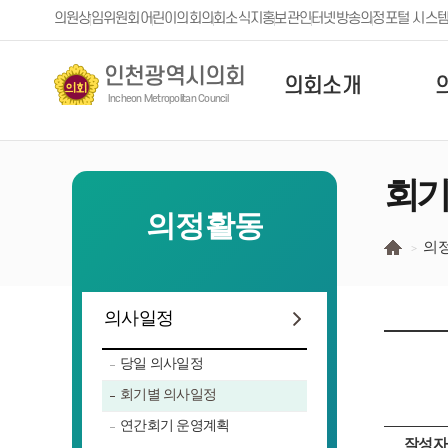
본문 바로가기
의원
상임위원회
어린이의회
의회소식지
홍보관
인터넷방송
의정포털 시스
인천광역시의회
의회소개
Incheon Metropolitan Council
회기
의정활동
의
의사일정
당일 의사일정
회기별 의사일정
연간회기 운영계획
작성자