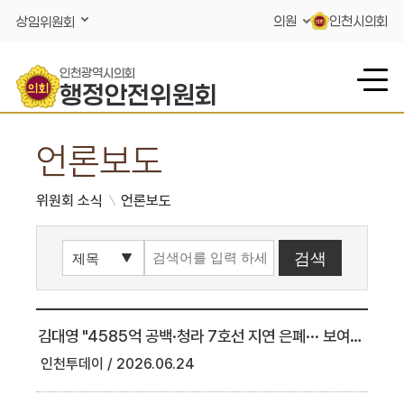
콘텐츠 바로가기
의원
인천시의회
상임위원회
인천광역시의회
행정안전위원회
언론보도
위원회 소식
언론보도
김대영 "4585억 공백·청라 7호선 지연 은폐··· 보여주기 행정 청산해야"
인천투데이
2026.06.24