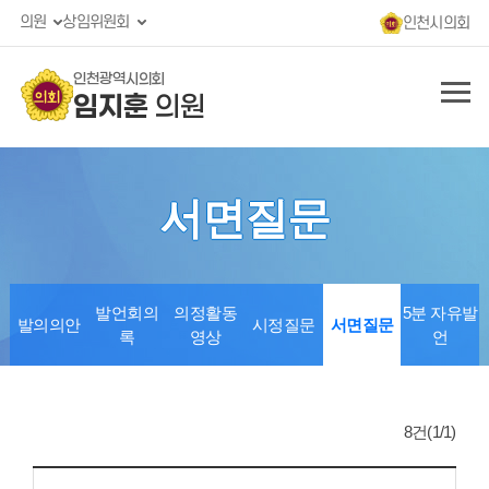
의원
상임위원회
인천시의회
인천광역시의회
임지훈
의원
서면질문
발언회의
의정활동
5분 자유발
발의의안
시정질문
서면질문
록
영상
언
8건(1/1)