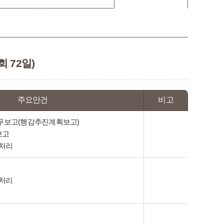
회 72일)
주요안건
비고
업무보고(행감추진계획보고)
보고
 처리
 처리