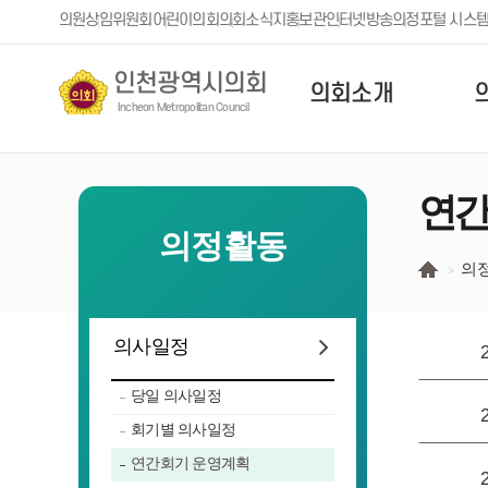
본문 바로가기
의원
상임위원회
어린이의회
의회소식지
홍보관
인터넷방송
의정포털 시스
인천광역시의회
의회소개
Incheon Metropolitan Council
연간
의정활동
의
의사일정
당일 의사일정
회기별 의사일정
연간회기 운영계획