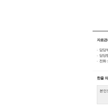
자료관
담당부
담당팀
전화 : 
한줄 