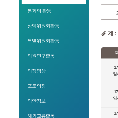
본회의 활동
상임위원회활동
계 :
특별위원회활동
의원연구활동
1
의정영상
임
포토의정
1
임
의안정보
1
해외교류활동