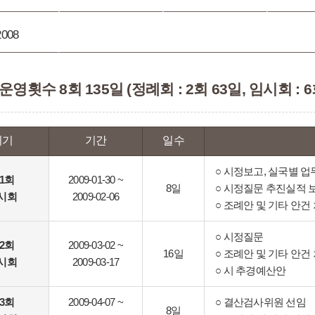
2008
 운영횟수 8회 135일 (정례회 : 2회 63일, 임시회 : 6
회기
기간
일수
○ 시정보고, 실국별 
71회
2009-01-30 ~
8일
○ 시정질문 추진실적 
시회
2009-02-06
○ 조례안 및 기타 안건
○ 시정질문
72회
2009-03-02 ~
16일
○ 조례안 및 기타 안건
시회
2009-03-17
○ 시 추경예산안
73회
2009-04-07 ~
○ 결산검사위원 선임
8일