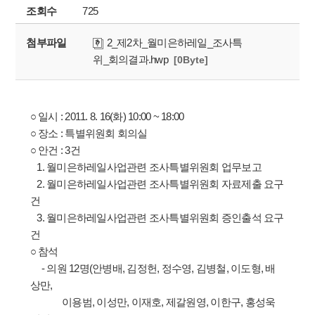
조회수
725
첨부파일
2_제2차_월미은하레일_조사특
위_회의결과.hwp
[0Byte]
○ 일시 : 2011. 8. 16(화) 10:00 ~ 18:00
○ 장소 : 특별위원회 회의실
○ 안건 : 3건
1. 월미은하레일사업관련 조사특별위원회 업무보고
2. 월미은하레일사업관련 조사특별위원회 자료제출 요구
건
3. 월미은하레일사업관련 조사특별위원회 증인출석 요구
건
○ 참석
- 의원 12명(안병배, 김정헌, 정수영, 김병철, 이도형, 배
상만,
이용범, 이성만, 이재호, 제갈원영, 이한구, 홍성욱