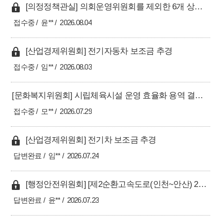
[의정정책관실] 의회운영위원회를 제외한 6개 상임위원회의 2026년 공무국외출장 계획 철회 건의
접수중
윤**
2026.08.04
[산업경제위원회] 전기자동차 보조금 추경
접수중
임**
2026.08.03
[문화복지위원회] 시립체육시설 운영 효율화 용역 결과에 따른 남동경기장 주차 정상화 및 인프라 구축 촉구
접수중
모**
2026.07.29
[산업경제위원회] 전기차 보조금 추경
답변완료
임**
2026.07.24
[행정안전위원회] [제2순환고속도로(인천~안산) 2구간 골든하버 통과안 관련] 외부 전문가 영입 및 전담 TF 설립 건의
답변완료
윤**
2026.07.23