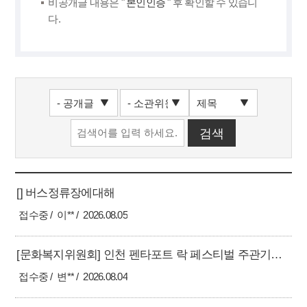
비공개글 내용은 "
본인인증
" 후 확인할 수 있습니
다.
[] 버스정류장에대해
접수중
이**
2026.08.05
[문화복지위원회] 인천 펜타포트 락 페스티벌 주관기관 관리부실 규명 및 지방의회 행정사무감사 적극 추진 촉구의 건
접수중
변**
2026.08.04