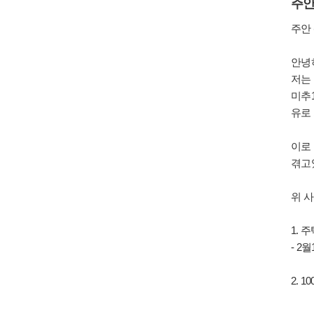
주
주안
안녕
저는
미추
유로
이로
겪고
위 
1.
- 2
2.