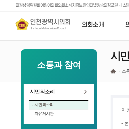
본문 바로가기
의원
상임위원회
어린이의회
의회소식지
홍보관
인터넷방송
의정포털 시스
인천광역시의회
의회소개
Incheon Metropolitan Council
시민
소통과 참여
소
시민의소리
시민의소리
이 
자유게시판
본