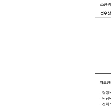
소관위
접수상
자료관
담당부
담당팀
전화 : 