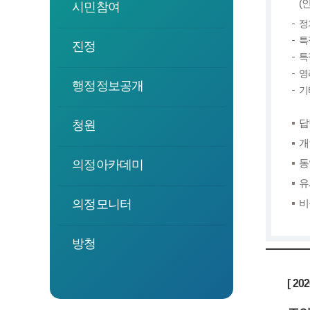
(
시민참여
정
특
진정
특
영
행정정보공개
기
답
청원
개
동
의정아카데미
유
의정모니터
비
방청
[ 20