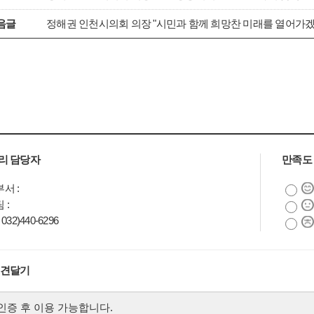
음글
정해권 인천시의회 의장 "시민과 함께 희망찬 미래를 열어가겠
리 담당자
만족도
부서 :
팀 :
032)440-6296
의견달기