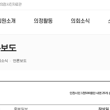
템
의정사진자료관
의원소개
의정활동
의회소식
보도
회소식
언론보도
인천시민 1천500원만 내면 25개 
중부일보
작성일