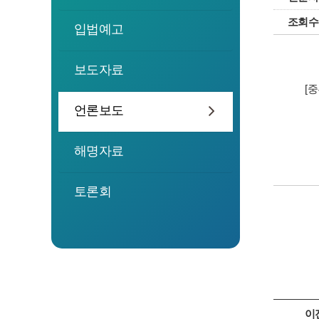
조회수
입법예고
보도자료
[
언론보도
해명자료
토론회
이