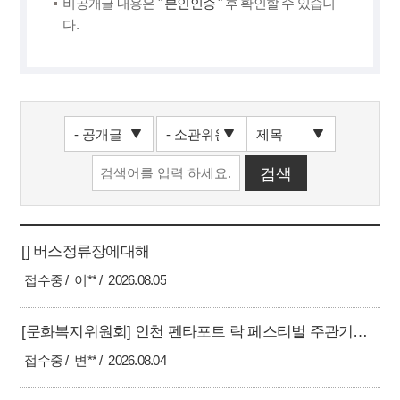
비공개글 내용은 "
본인인증
" 후 확인할 수 있습니
다.
[] 버스정류장에대해
접수중
이**
2026.08.05
[문화복지위원회] 인천 펜타포트 락 페스티벌 주관기관 관리부실 규명 및 지방의회 행정사무감사 적극 추진 촉구의 건
접수중
변**
2026.08.04