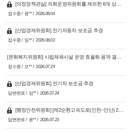
[의정정책관실] 의회운영위원회를 제외한 6개 상임위원회의 2026년 공무국외출장 계획 철회 건의
접수중
윤**
2026.08.04
[산업경제위원회] 전기자동차 보조금 추경
접수중
임**
2026.08.03
[문화복지위원회] 시립체육시설 운영 효율화 용역 결과에 따른 남동경기장 주차 정상화 및 인프라 구축 촉구
접수중
모**
2026.07.29
[산업경제위원회] 전기차 보조금 추경
답변완료
임**
2026.07.24
[행정안전위원회] [제2순환고속도로(인천~안산) 2구간 골든하버 통과안 관련] 외부 전문가 영입 및 전담 TF 설립 건의
답변완료
윤**
2026.07.23