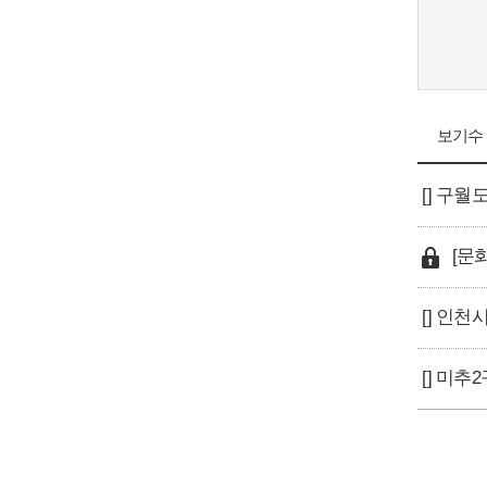
보기수
[] 구
[문
[] 미