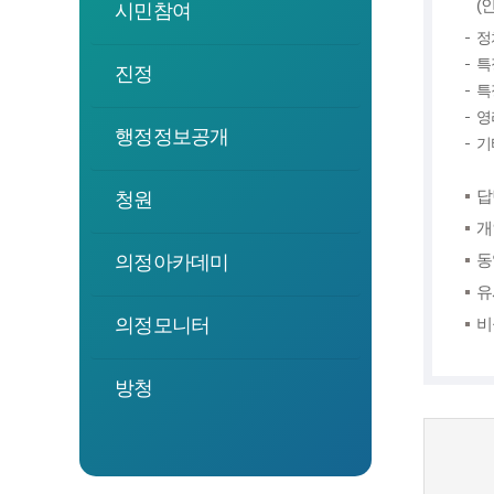
(
시민참여
정
특
진정
특
영
행정정보공개
기
답
청원
개
동
의정아카데미
유
의정모니터
비
방청