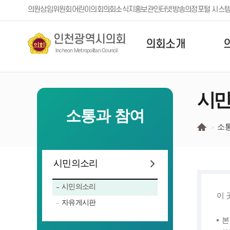
본문 바로가기
의원
상임위원회
어린이의회
의회소식지
홍보관
인터넷방송
의정포털 시스
인천광역시의회
의회소개
Incheon Metropolitan Council
시민
소통과 참여
소
시민의소리
시민의소리
이 
자유게시판
본