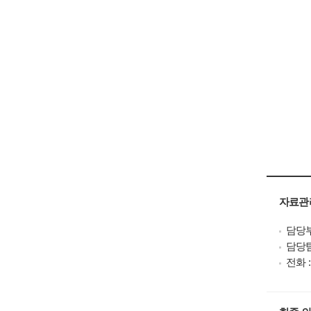
자료관
담당부
담당팀
전화 : 