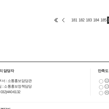
181
182
183
184
185
리 담당자
만족도
서 : 소통홍보담당관
 : 소통홍보정책담당
032)440-6132