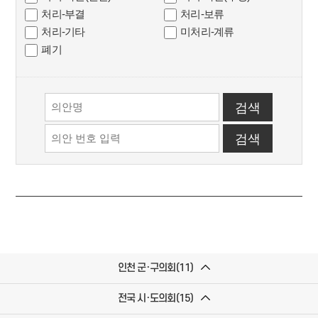
처리-부결
처리-보류
처리-기타
미처리-계류
폐기
인천 군·구의회(11)
전국 시·도의회(15)