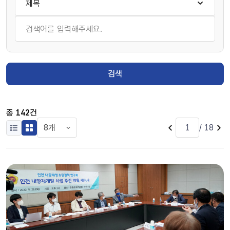
검색
총
142
건
/ 18