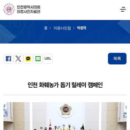
의원사진첩
홈
의원사진첩
박종혁
목록
URL
페이스북
트위터
카카오톡
블로그
인천 화훼농가 돕기 릴레이 캠페인