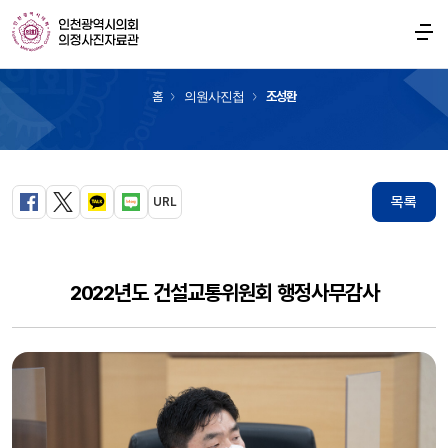
의원사진첩
홈
의원사진첩
조성환
목록
URL
페이스북
트위터
카카오톡
블로그
2022년도 건설교통위원회 행정사무감사