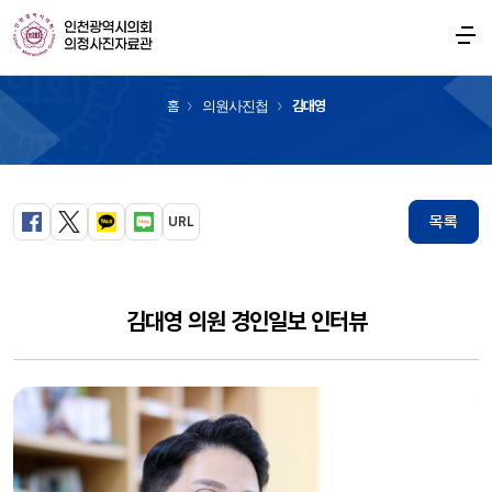
의원사진첩
홈
의원사진첩
김대영
목록
URL
페이스북
트위터
카카오톡
블로그
김대영 의원 경인일보 인터뷰