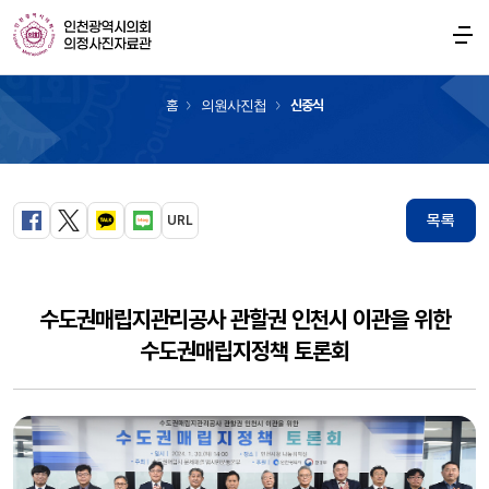
의원사진첩
홈
의원사진첩
신충식
목록
URL
페이스북
트위터
카카오톡
블로그
수도권매립지관리공사 관할권 인천시 이관을 위한
수도권매립지정책 토론회