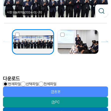
시청 나눔회의실
2024-01-30
다운로드
현재파일
선택파일
전체파일
원본
PC