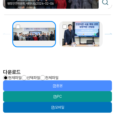
행정안전위원회 세미나실
2024-02-06
다운로드
현재파일
선택파일
전체파일
원본
PC
모바일