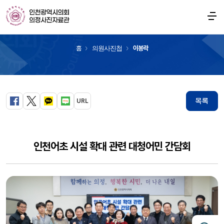
의원사진첩
홈
의원사진첩
이봉락
목록
URL
페이스북
트위터
카카오톡
블로그
인천어초 시설 확대 관련 대청어민 간담회