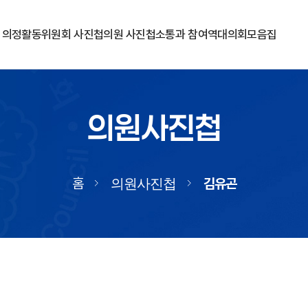
의정활동
위원회 사진첩
의원 사진첩
소통과 참여
역대의회
모음집
의원사진첩
홈
김유곤
의원사진첩