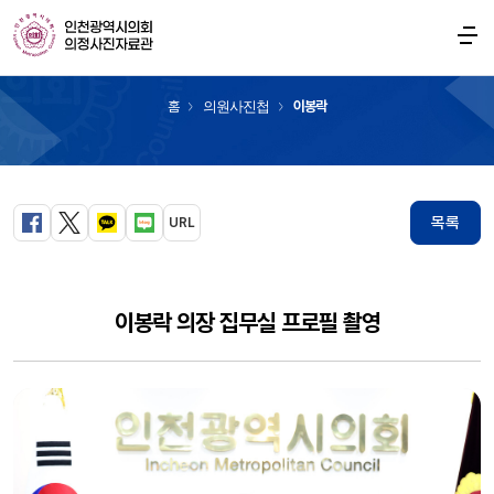
의원사진첩
홈
의원사진첩
이봉락
목록
URL
페이스북
트위터
카카오톡
블로그
이봉락 의장 집무실 프로필 촬영