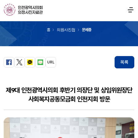
의원사진첩
홈
의원사진첩
문세종
목록
URL
페이스북
트위터
카카오톡
블로그
제9대 인천광역시의회 후반기 의장단 및 상임위원장단
사회복지공동모금회 인천지회 방문