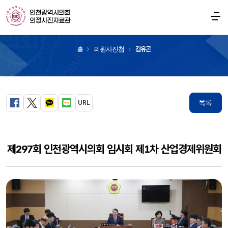
의원사진첩
홈
의원사진첩
김유곤
목록
URL
페이스북
트위터
카카오톡
블로그
제297회 인천광역시의회 임시회 제1차 산업경제위원회