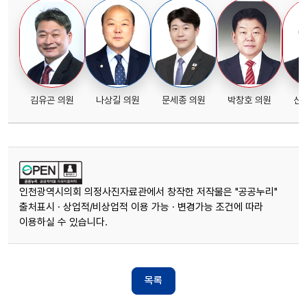
김유곤 의원
나상길 의원
문세종 의원
박창호 의원
신
인천광역시의회 의정사진자료관에서 창작한 저작물은 "공공누리"
출처표시 · 상업적/비상업적 이용 가능 · 변경가능 조건에 따라
이용하실 수 있습니다.
목록