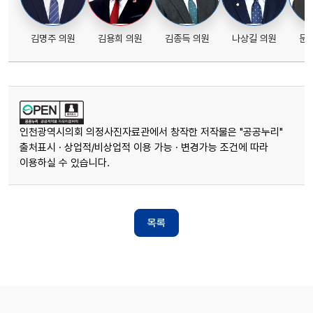
김명주 의원
김용희 의원
김종득 의원
나상길 의원
문
인천광역시의회 의정사진자료관에서 창작한 저작물은 "공공누리"
출처표시 · 상업적/비상업적 이용 가능 · 변경가능 조건에 따라
이용하실 수 있습니다.
목록