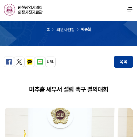
의원사진첩
홈
의원사진첩
박종혁
목록
URL
페이스북
트위터
카카오톡
블로그
미추홀 세무서 설립 촉구 결의대회