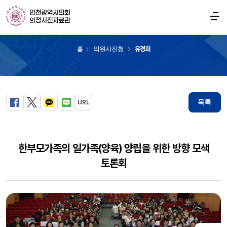
의원사진첩
홈
의원사진첩
유경희
목록
URL
페이스북
트위터
카카오톡
블로그
한부모가족의 일가족(양육) 양립을 위한 방향 모색
토론회