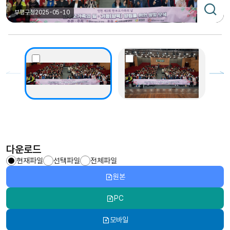
부평구청
2025-05-10
다운로드
현재파일
선택파일
전체파일
원본
PC
모바일