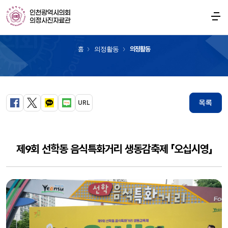
의정활동
홈
의정활동
의정활동
목록
URL
페이스북
트위터
카카오톡
블로그
제9회 선학동 음식특화거리 생동감축제 「오십시영」