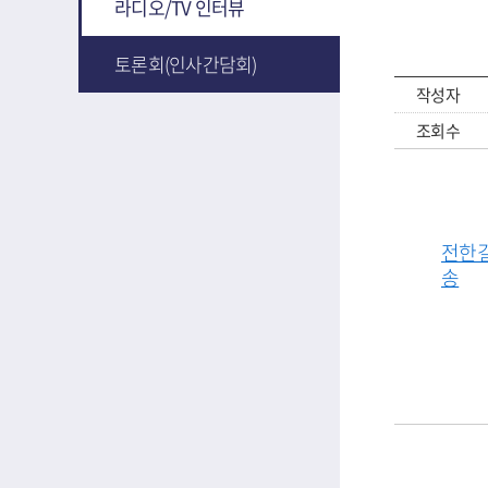
라디오/TV 인터뷰
토론회(인사간담회)
작성자
조회수
전한길
송