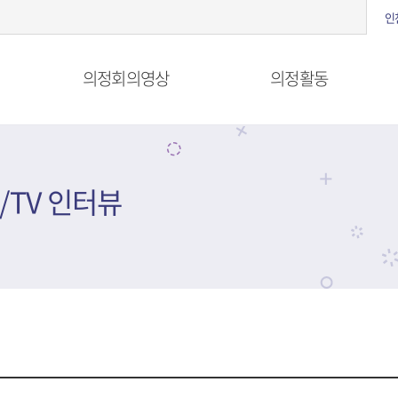
인
의정회의영상
의정활동
/TV 인터뷰