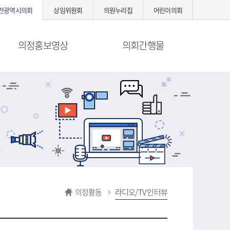
천광역시의회
상임위원회
의원누리집
어린이의회
의정홍보영상
의회간행물
의정활동
라디오/TV 인터뷰