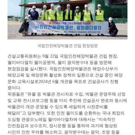
국립인천해양박물관 건립 현장방문
건설교통위원회는 9월 22일 국립인천해양박물관 건립 현장,
월미바다열차 월미공원역, 월미 음악분수대 등을 방문해
현장점검을 실시했다. 국립인천해양박물관은 해양수산부가
해양교육 및 해양문화 활성화 정책의 일환으로 건설 중인 해양
문화·교육시설로2024년 6월 개관을 목표로 건설공사가 진행
중이다.
위원들은 “유물 등 박물관 전시자료 수집, 박물관 운영주체 선정
및 교육·전시프로그램 등을 미리 추진해 건설공사 완료와 동시에
박물관이 개관·운영될 수 있도록 세밀하게 사전준비를
해달라”고 당부했다. 또한 인천 월미도를 순환하는 국내 최장의
도심형 관광모노레일 월미바다열차에 대해서는 “지속적인
안전점검과 보수조치, 정시운행 등을 통하여 과거에 형성된
시민의 안전 우려를 해소하고, 음악분수대는 음악, 조명 등을