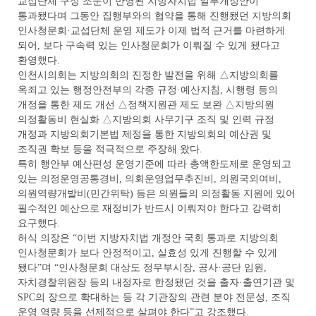
교섭단체 구성 조문이 반영된 지방자치법 일부개정안이
통과됐다며 그동안 집행부와의 협약을 통해 진행됐던 지방의회
인사청문회·교섭단체 운영 제도가 이제 법적 근거를 마련하게
되어, 보다 구속력 있는 인사청문회가 이뤄질 수 있게 됐다고
환영했다.
인천시의회는 지방의회의 진정한 발전을 위해 △지방의회를
옥죄고 있는 행정안전부의 각종 규정·예산지침, 시행령 등의
개정을 통한 제도 개선 △정책지원관 제도 보완 △지방의원
의정활동비 현실화 △지방의회 사무기구 조직 및 인력 규정
개정과 지방의회기본법 제정을 통한 지방의회의 예산권 및
조직권 확보 등을 적극적으로 주장해 왔다.
특히 행안부 예산편성 운영기준에 따라 총액한도제로 운영되고
있는 의정운영공통경비, 의회운영업무추진비, 의원국외여비,
의원역량개발비(민간위탁) 등은 의원들의 의정활동 지원에 있어
필수적인 예산으로 재정비가 반드시 이뤄져야 한다고 강력히
요구했다.
허식 의장은 “이번 지방자치법 개정안 국회 통과로 지방의회
인사청문회가 보다 안정적이고, 실효성 있게 진행할 수 있게
됐다”며 “인사청문회 대상도 정무부시장, 공사·공단 임원,
자치경찰위원장 등의 내정자로 한정됐던 것을 출자·출연기관 및
SPC의 장으로 확대하는 등 각 기관장의 관련 분야 전문성, 조직
운영 역량 등을 선제적으로 살펴야 한다”고 강조했다.