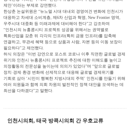
제안’이라는 부제로 강연했다.
한상춘 논설위원은 “뉴노멀 시대 대내외 경영여건 변화에 인천시가
대응하고 차세대 소비계층, 제6차 산업과 혁명, New Frontier 영역,
우주시대 대중화 등 미래과제에 대비해야 한다”고 강조하며
“인천시의 뉴홍콩시티 프로젝트 성공을 위해서는 권역별로
특화산업을 갖춘 뒤 각각의 인프라(특히 금융 인프라)를 압축해
연결하고, 무관세 혜택 등으로 상품과 사람, 자본 등의 이동 보장이
필요하다”고 제언했다.
허식 의장은 “이번 강연으로 포스트 코로나 이후 직면한 글로벌 경제
위기와 인천시 뉴홍콩시티 프로젝트 추진에 대한 이해도를 높이고
의정활동의 전문성을 높이는데 의의가 있었다”며 “앞으로 글로벌
정치·경제·환경 변화에 선제적으로 대응해 글로벌 경제위기를
기회로 삼아 ‘시민이 행복한 지방시대의 주역’ 인천시를 만들기 위해
여러 의원들과 함께 의회 차원의 발전적인 정책 대안을 모색하는 데
최선을 다하겠다”고 말했다.
인천시의회, 태국 방콕시의회 간 우호교류