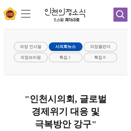
콘텐츠 바로가기
5,6월
제163호
의장 인사말
시의회뉴스
의정캘린더
의정브리핑
특집Ⅰ
특집Ⅱ
"인천시의회, 글로벌
경제위기 대응 및
극복방안 강구"