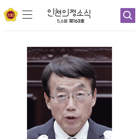
콘텐츠 바로가기
5,6월
제163호