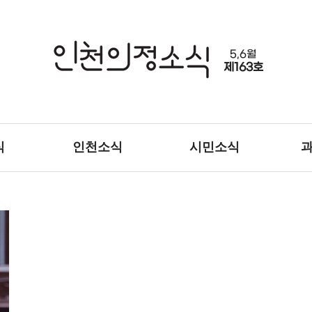
5,6월
제163호
식
인천소식
시민소식