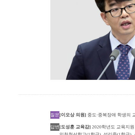
질문
[이오상 의원]
중도·중복장애 학생의 
답변
[도성훈 교육감]
2020학년도 교육지원
인천청선학교(1학급), 성리중(1학급)