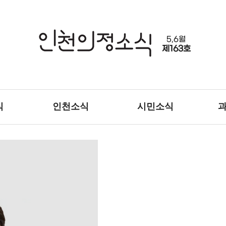
5,6월
제163호
식
인천소식
시민소식