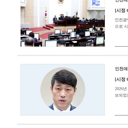
인천애
[시정 
인천광
으로 
인천애
[시정 
2026
보되었