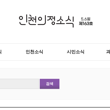
5,6월
제163호
식
인천소식
시민소식