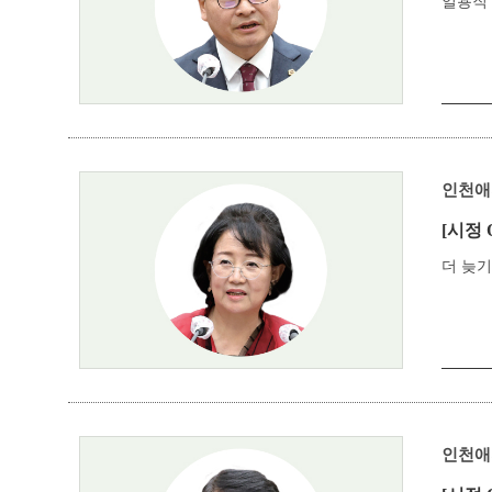
일용직
인천애
[시정 
더 늦
인천애