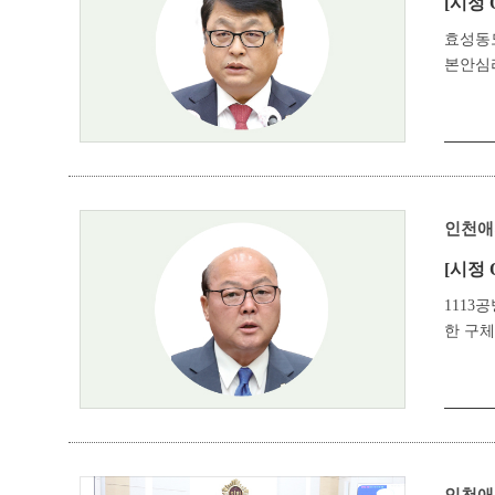
[시정 
효성동
본안심
인천애
[시정 
1113
한 구체