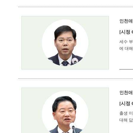
인천애
[시정 
세수 부
에 대해
인천애
[시정 
출생 
대해 답