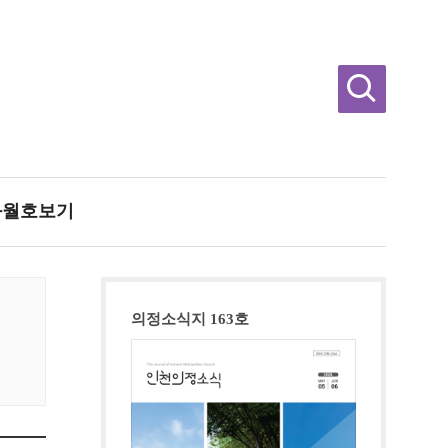
과월호보기
의정소식지 163호