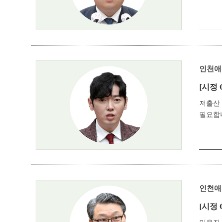
인천애
[시정 
저출산
필요합
인천애
[시정 