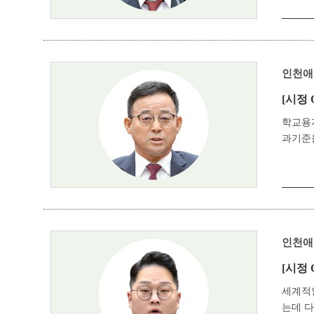
인천애
[시정 
학교용
과기준을
인천애
[시정 
세계적
는데 다