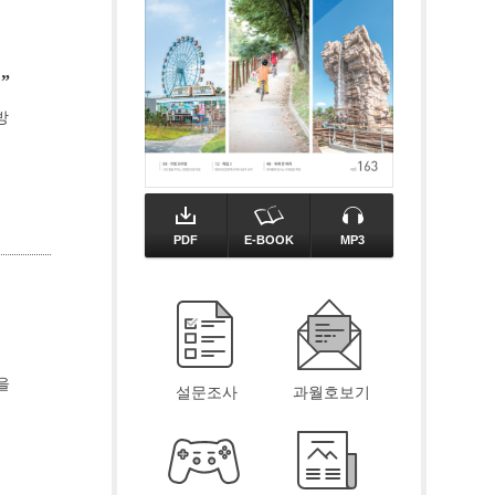
”
방
PDF
E-BOOK
MP3
을
설문조사
과월호보기