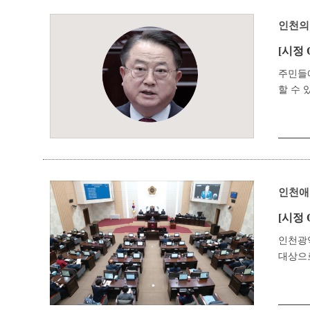
인천의
[시정 
주민들에
할 수 
인천애
[시정 
인천광
대상으