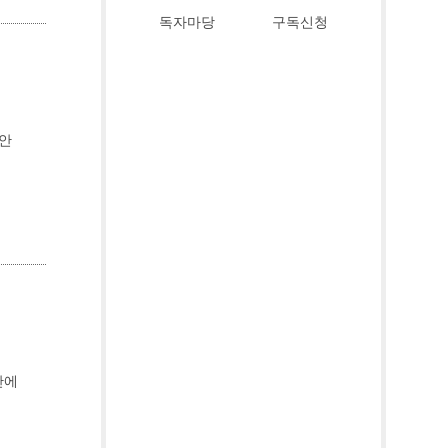
독자마당
구독신청
방안
안에